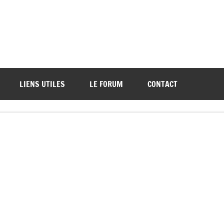
ations de démos et de tournois
LIENS UTILES
LE FORUM
CONTACT