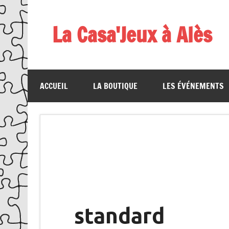
Skip
to
content
La Casa'Jeux à Alès
Votre spécialiste du jeu : vente de jeux, organis
ACCUEIL
LA BOUTIQUE
LES ÉVÉNEMENTS
standard