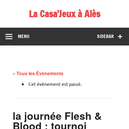
Skip
to
La Casa'Jeux à Alès
content
Votre spécialiste du jeu : vente de jeux, organisations de
démos et de tournois
MENU
SIDEBAR
« Tous les Évènements
Cet évènement est passé.
la journée Flesh &
Blood : tournoi