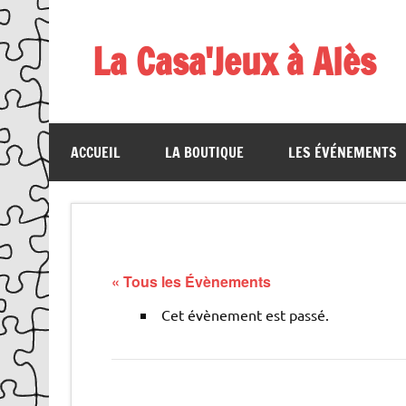
Skip
to
content
La Casa'Jeux à Alès
Votre spécialiste du jeu : vente de jeux, organis
ACCUEIL
LA BOUTIQUE
LES ÉVÉNEMENTS
« Tous les Évènements
Cet évènement est passé.