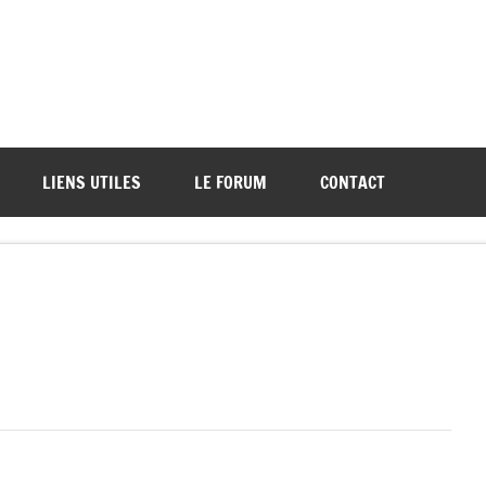
ations de démos et de tournois
LIENS UTILES
LE FORUM
CONTACT