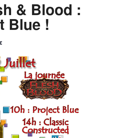
sh & Blood :
t Blue !
€