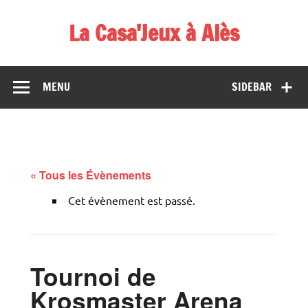
Skip
to
La Casa'Jeux à Alès
content
Votre spécialiste du jeu : vente de jeux, organisations de
démos et de tournois
MENU
SIDEBAR
« Tous les Évènements
Cet évènement est passé.
Tournoi de
Krosmaster Arena