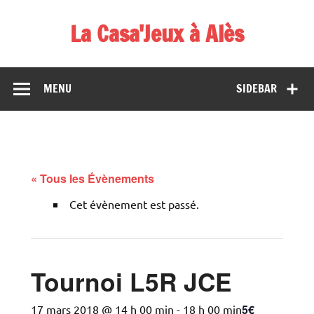
Skip
to
La Casa'Jeux à Alès
content
Votre spécialiste du jeu : vente de jeux, organisations de
démos et de tournois
MENU
SIDEBAR
« Tous les Évènements
Cet évènement est passé.
Tournoi L5R JCE
5€
17 mars 2018 @ 14 h 00 min
-
18 h 00 min