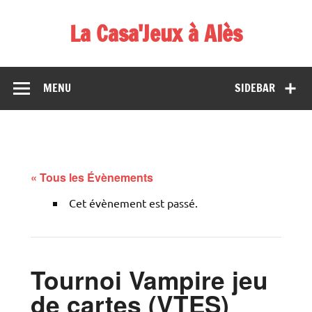
Skip
to
La Casa'Jeux à Alès
content
Votre spécialiste du jeu : vente de jeux, organisations de
démos et de tournois
MENU
SIDEBAR
« Tous les Évènements
Cet évènement est passé.
Tournoi Vampire jeu
de cartes (VTES)