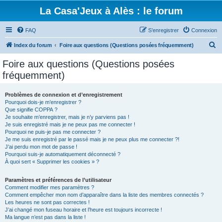
La Casa'Jeux à Alès : le forum
FAQ
S’enregistrer
Connexion
R
Index du forum
Foire aux questions (Questions posées fréquemment)
e
Foire aux questions (Questions posées
c
fréquemment)
h
e
Problèmes de connexion et d’enregistrement
Pourquoi dois-je m’enregistrer ?
r
Que signifie COPPA ?
c
Je souhaite m’enregistrer, mais je n’y parviens pas !
Je suis enregistré mais je ne peux pas me connecter !
h
Pourquoi ne puis-je pas me connecter ?
Je me suis enregistré par le passé mais je ne peux plus me connecter ?!
e
J’ai perdu mon mot de passe !
r
Pourquoi suis-je automatiquement déconnecté ?
À quoi sert « Supprimer les cookies » ?
Paramètres et préférences de l’utilisateur
Comment modifier mes paramètres ?
Comment empêcher mon nom d’apparaître dans la liste des membres connectés ?
Les heures ne sont pas correctes !
J’ai changé mon fuseau horaire et l’heure est toujours incorrecte !
Ma langue n’est pas dans la liste !