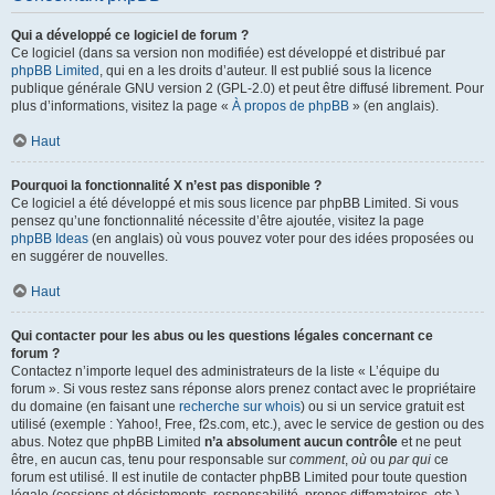
Qui a développé ce logiciel de forum ?
Ce logiciel (dans sa version non modifiée) est développé et distribué par
phpBB Limited
, qui en a les droits d’auteur. Il est publié sous la licence
publique générale GNU version 2 (GPL-2.0) et peut être diffusé librement. Pour
plus d’informations, visitez la page «
À propos de phpBB
» (en anglais).
Haut
Pourquoi la fonctionnalité X n’est pas disponible ?
Ce logiciel a été développé et mis sous licence par phpBB Limited. Si vous
pensez qu’une fonctionnalité nécessite d’être ajoutée, visitez la page
phpBB Ideas
(en anglais) où vous pouvez voter pour des idées proposées ou
en suggérer de nouvelles.
Haut
Qui contacter pour les abus ou les questions légales concernant ce
forum ?
Contactez n’importe lequel des administrateurs de la liste « L’équipe du
forum ». Si vous restez sans réponse alors prenez contact avec le propriétaire
du domaine (en faisant une
recherche sur whois
) ou si un service gratuit est
utilisé (exemple : Yahoo!, Free, f2s.com, etc.), avec le service de gestion ou des
abus. Notez que phpBB Limited
n’a absolument aucun contrôle
et ne peut
être, en aucun cas, tenu pour responsable sur
comment
,
où
ou
par qui
ce
forum est utilisé. Il est inutile de contacter phpBB Limited pour toute question