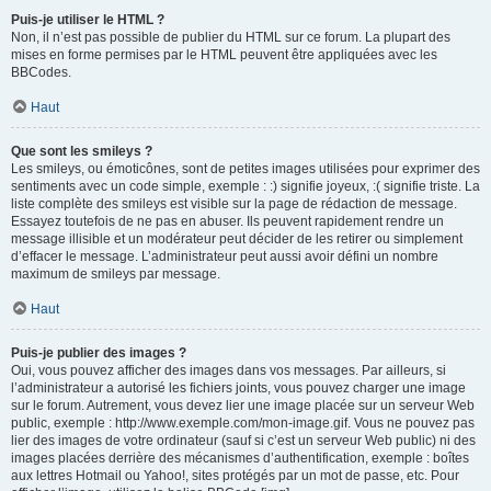
Puis-je utiliser le HTML ?
Non, il n’est pas possible de publier du HTML sur ce forum. La plupart des
mises en forme permises par le HTML peuvent être appliquées avec les
BBCodes.
Haut
Que sont les smileys ?
Les smileys, ou émoticônes, sont de petites images utilisées pour exprimer des
sentiments avec un code simple, exemple : :) signifie joyeux, :( signifie triste. La
liste complète des smileys est visible sur la page de rédaction de message.
Essayez toutefois de ne pas en abuser. Ils peuvent rapidement rendre un
message illisible et un modérateur peut décider de les retirer ou simplement
d’effacer le message. L’administrateur peut aussi avoir défini un nombre
maximum de smileys par message.
Haut
Puis-je publier des images ?
Oui, vous pouvez afficher des images dans vos messages. Par ailleurs, si
l’administrateur a autorisé les fichiers joints, vous pouvez charger une image
sur le forum. Autrement, vous devez lier une image placée sur un serveur Web
public, exemple : http://www.exemple.com/mon-image.gif. Vous ne pouvez pas
lier des images de votre ordinateur (sauf si c’est un serveur Web public) ni des
images placées derrière des mécanismes d’authentification, exemple : boîtes
aux lettres Hotmail ou Yahoo!, sites protégés par un mot de passe, etc. Pour