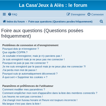
La Casa'Jeux à Alès : le forum
FAQ
S’enregistrer
Connexion
R
Index du forum
Foire aux questions (Questions posées fréquemment)
e
Foire aux questions (Questions posées
c
fréquemment)
h
e
Problèmes de connexion et d’enregistrement
Pourquoi dois-je m’enregistrer ?
r
Que signifie COPPA ?
c
Je souhaite m’enregistrer, mais je n’y parviens pas !
Je suis enregistré mais je ne peux pas me connecter !
h
Pourquoi ne puis-je pas me connecter ?
Je me suis enregistré par le passé mais je ne peux plus me connecter ?!
e
J’ai perdu mon mot de passe !
r
Pourquoi suis-je automatiquement déconnecté ?
À quoi sert « Supprimer les cookies » ?
Paramètres et préférences de l’utilisateur
Comment modifier mes paramètres ?
Comment empêcher mon nom d’apparaître dans la liste des membres connectés ?
Les heures ne sont pas correctes !
J’ai changé mon fuseau horaire et l’heure est toujours incorrecte !
Ma langue n’est pas dans la liste !