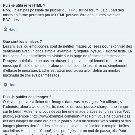
Puis-je utiliser le HTML ?
Non, il n’est pas possible de publier du HTML sur ce forum. La plupart des
mises en forme permises par le HTML peuvent être appliquées avec les
BBCodes.
Haut
Que sont les smileys ?
Les smileys, ou émoticônes, sont de petites images utilisées pour exprimer des
sentiments avec un code simple, exemple : :) signifie joyeux, :( signifie triste. La
liste complète des smileys est visible sur la page de rédaction de message.
Essayez toutefois de ne pas en abuser. Ils peuvent rapidement rendre un
message illisible et un modérateur peut décider de les retirer ou simplement
d’effacer le message. L’administrateur peut aussi avoir défini un nombre
maximum de smileys par message.
Haut
Puis-je publier des images ?
Oui, vous pouvez afficher des images dans vos messages. Par ailleurs, si
l’administrateur a autorisé les fichiers joints, vous pouvez charger une image
sur le forum. Autrement, vous devez lier une image placée sur un serveur Web
public, exemple : http://www.exemple.com/mon-image.gif. Vous ne pouvez pas
lier des images de votre ordinateur (sauf si c’est un serveur Web public) ni des
images placées derrière des mécanismes d’authentification, exemple : boîtes
aux lettres Hotmail ou Yahoo!, sites protégés par un mot de passe, etc. Pour