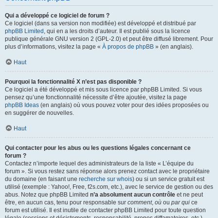
Qui a développé ce logiciel de forum ?
Ce logiciel (dans sa version non modifiée) est développé et distribué par
phpBB Limited
, qui en a les droits d’auteur. Il est publié sous la licence
publique générale GNU version 2 (GPL-2.0) et peut être diffusé librement. Pour
plus d’informations, visitez la page «
À propos de phpBB
» (en anglais).
Haut
Pourquoi la fonctionnalité X n’est pas disponible ?
Ce logiciel a été développé et mis sous licence par phpBB Limited. Si vous
pensez qu’une fonctionnalité nécessite d’être ajoutée, visitez la page
phpBB Ideas
(en anglais) où vous pouvez voter pour des idées proposées ou
en suggérer de nouvelles.
Haut
Qui contacter pour les abus ou les questions légales concernant ce
forum ?
Contactez n’importe lequel des administrateurs de la liste « L’équipe du
forum ». Si vous restez sans réponse alors prenez contact avec le propriétaire
du domaine (en faisant une
recherche sur whois
) ou si un service gratuit est
utilisé (exemple : Yahoo!, Free, f2s.com, etc.), avec le service de gestion ou des
abus. Notez que phpBB Limited
n’a absolument aucun contrôle
et ne peut
être, en aucun cas, tenu pour responsable sur
comment
,
où
ou
par qui
ce
forum est utilisé. Il est inutile de contacter phpBB Limited pour toute question