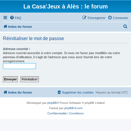
La Casa'Jeux à Alès : le forum
FAQ
S’enregistrer
Connexion
R
Index du forum
e
Réinitialiser le mot de passse
c
h
Adresse courriel :
Adresse courriel associée à votre compte. Si vous ne l’avez pas modifiée via votre
e
panneau d’utilisateur, il s’agit de l’adresse que vous avez fournie lors de votre
enregistrement.
r
c
h
e
r
Index du forum
Supprimer les cookies
Heures au format
UTC
Développé par
phpBB
® Forum Software © phpBB Limited
Traduit par
phpBB-fr.com
Confidentialité
|
Conditions