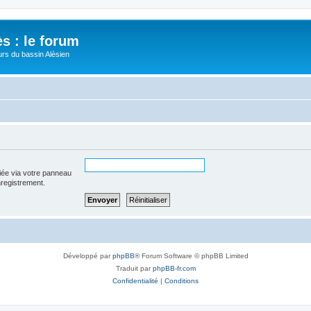
s : le forum
urs du bassin Alèsien
iée via votre panneau
enregistrement.
Développé par
phpBB
® Forum Software © phpBB Limited
Traduit par
phpBB-fr.com
Confidentialité
|
Conditions