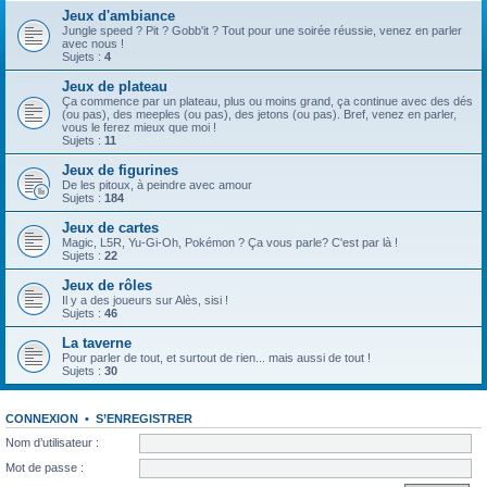
Jeux d'ambiance
Jungle speed ? Pit ? Gobb'it ? Tout pour une soirée réussie, venez en parler
avec nous !
Sujets :
4
Jeux de plateau
Ça commence par un plateau, plus ou moins grand, ça continue avec des dés
(ou pas), des meeples (ou pas), des jetons (ou pas). Bref, venez en parler,
vous le ferez mieux que moi !
Sujets :
11
Jeux de figurines
De les pitoux, à peindre avec amour
Sujets :
184
Jeux de cartes
Magic, L5R, Yu-Gi-Oh, Pokémon ? Ça vous parle? C'est par là !
Sujets :
22
Jeux de rôles
Il y a des joueurs sur Alès, sisi !
Sujets :
46
La taverne
Pour parler de tout, et surtout de rien... mais aussi de tout !
Sujets :
30
CONNEXION
•
S’ENREGISTRER
Nom d’utilisateur :
Mot de passe :