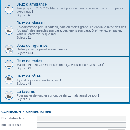
Jeux d'ambiance
Jungle speed ? Pit ? Gobb'it ? Tout pour une soirée réussie, venez en parler
avec nous !
Sujets :
4
Jeux de plateau
Ça commence par un plateau, plus ou moins grand, ça continue avec des dés
(ou pas), des meeples (ou pas), des jetons (ou pas). Bref, venez en parler,
vous le ferez mieux que moi !
Sujets :
11
Jeux de figurines
De les pitoux, à peindre avec amour
Sujets :
184
Jeux de cartes
Magic, L5R, Yu-Gi-Oh, Pokémon ? Ça vous parle? C'est par là !
Sujets :
22
Jeux de rôles
Il y a des joueurs sur Alès, sisi !
Sujets :
46
La taverne
Pour parler de tout, et surtout de rien... mais aussi de tout !
Sujets :
30
CONNEXION
•
S’ENREGISTRER
Nom d’utilisateur :
Mot de passe :