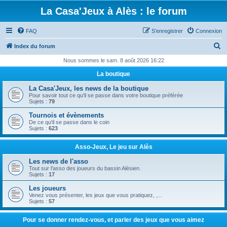
La Casa'Jeux à Alès : le forum
FAQ
S’enregistrer
Connexion
R
Index du forum
e
Nous sommes le sam. 8 août 2026 16:22
c
La boutique
h
La Casa'Jeux, les news de la boutique
e
Pour savoir tout ce qu'il se passe dans votre boutique préférée
Sujets :
79
r
Tournois et évènements
c
De ce qu'il se passe dans le coin
Sujets :
623
h
e
Asso-Jeux, Le jeu sur Alès
r
Les news de l'asso
Tout sur l'asso des joueurs du bassin Alèsien.
Sujets :
17
Les joueurs
Venez vous présenter, les jeux que vous pratiquez, ,...
Sujets :
57
Pour se donner rendez-vous, et parler des jeux que vous aimez