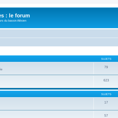
s : le forum
urs du bassin Alèsien
SUJETS
79
ée
623
SUJETS
17
57