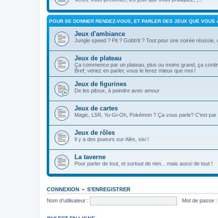
POUR SE DONNER RENDEZ-VOUS, ET PARLER DES JEUX QUE VOUS 
Jeux d'ambiance
Jungle speed ? Pit ? Gobb'it ? Tout pour une soirée réussie,
Jeux de plateau
Ça commence par un plateau, plus ou moins grand, ça contin
Bref, venez en parler, vous le ferez mieux que moi !
Jeux de figurines
De les pitoux, à peindre avec amour
Jeux de cartes
Magic, L5R, Yu-Gi-Oh, Pokémon ? Ça vous parle? C'est par l
Jeux de rôles
Il y a des joueurs sur Alès, sisi !
La taverne
Pour parler de tout, et surtout de rien... mais aussi de tout !
CONNEXION
•
S’ENREGISTRER
Nom d’utilisateur :
Mot de passe :