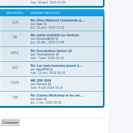
s
e
r
o
mar. 28 janv. 2025 07:05
a
d
m
i
g
e
e
r
e
r
s
l
MESSAGES
DERNIER MESSAGE
n
s
e
i
a
d
Re: [Dice Masters] Commande g…
119
e
g
V
e
par
kaar
r
e
o
r
lun. 22 janv. 2018 21:22
m
i
n
e
r
i
Re: partie endiablé sur Anduze
98
s
l
e
V
par
moonwalk30
s
e
r
o
jeu. 20 déc. 2018 10:08
a
d
m
i
g
e
e
r
Re: Inscriptions Saison 14
e
r
s
3852
l
V
par
Thorhammer
n
s
e
o
mer. 7 janv. 2026 12:42
i
a
d
i
e
g
e
r
Re: Les vrais hommes jouent à…
r
e
r
202
l
V
par
AquaPhil
m
n
e
o
mar. 13 nov. 2018 09:18
e
i
d
i
s
e
e
r
WE JDR 2024
s
r
2103
r
l
V
par
Pierrick
a
m
n
e
o
sam. 8 juin 2024 18:20
g
e
i
d
i
e
s
e
e
r
Re: Games Workshop et les ani…
s
r
700
r
l
V
par
kaar
a
m
n
e
o
jeu. 2 avr. 2020 20:25
g
e
i
d
i
e
s
e
e
r
s
r
r
l
a
m
n
e
g
e
i
d
e
s
e
e
s
r
r
a
m
n