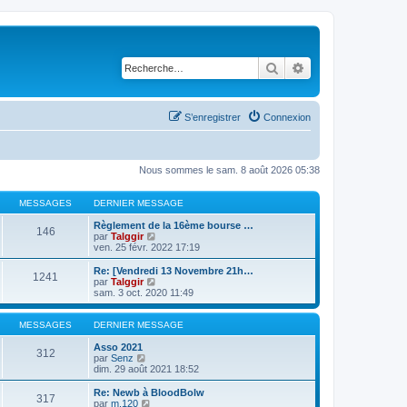
Rechercher
Recherche avancé
S’enregistrer
Connexion
Nous sommes le sam. 8 août 2026 05:38
MESSAGES
DERNIER MESSAGE
Règlement de la 16ème bourse …
146
V
par
Talggir
o
ven. 25 févr. 2022 17:19
i
r
Re: [Vendredi 13 Novembre 21h…
1241
l
V
par
Talggir
e
o
sam. 3 oct. 2020 11:49
d
i
e
r
r
l
MESSAGES
DERNIER MESSAGE
n
e
i
d
Asso 2021
312
e
V
e
par
Senz
r
o
r
dim. 29 août 2021 18:52
m
i
n
e
r
i
Re: Newb à BloodBolw
317
s
l
e
V
par
m.120