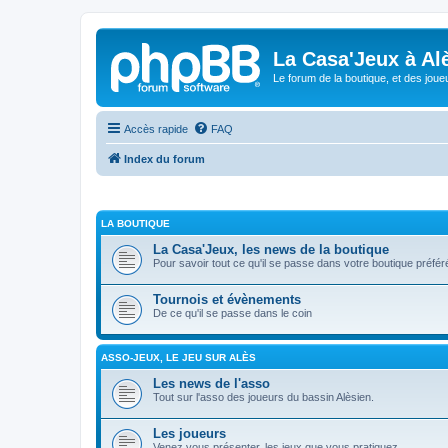
La Casa'Jeux à Alè
Le forum de la boutique, et des joue
Accès rapide
FAQ
Index du forum
LA BOUTIQUE
La Casa'Jeux, les news de la boutique
Pour savoir tout ce qu'il se passe dans votre boutique préfér
Tournois et évènements
De ce qu'il se passe dans le coin
ASSO-JEUX, LE JEU SUR ALÈS
Les news de l'asso
Tout sur l'asso des joueurs du bassin Alèsien.
Les joueurs
Venez vous présenter, les jeux que vous pratiquez, ,...