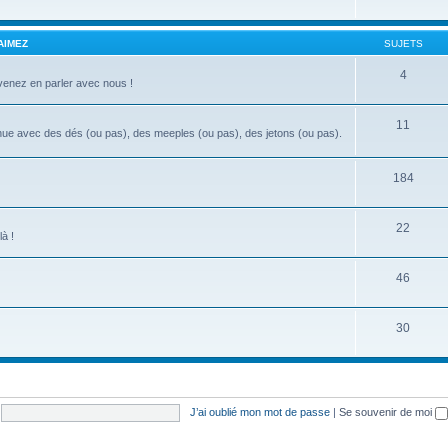
AIMEZ
SUJETS
4
 venez en parler avec nous !
11
ue avec des dés (ou pas), des meeples (ou pas), des jetons (ou pas).
184
22
à !
46
30
J’ai oublié mon mot de passe
|
Se souvenir de moi