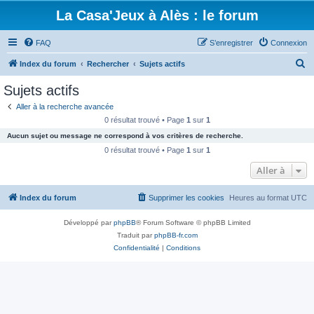
La Casa'Jeux à Alès : le forum
FAQ
S’enregistrer
Connexion
R
Index du forum
Rechercher
Sujets actifs
e
Sujets actifs
c
Aller à la recherche avancée
h
0 résultat trouvé • Page
1
sur
1
e
Aucun sujet ou message ne correspond à vos critères de recherche.
r
0 résultat trouvé • Page
1
sur
1
c
Aller à
h
Index du forum
Supprimer les cookies
Heures au format
UTC
e
r
Développé par
phpBB
® Forum Software © phpBB Limited
Traduit par
phpBB-fr.com
Confidentialité
|
Conditions