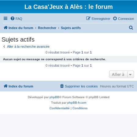
La Casa'Jeux à Alès : le forum
FAQ
S’enregistrer
Connexion
R
Index du forum
Rechercher
Sujets actifs
e
Sujets actifs
c
Aller à la recherche avancée
h
0 résultat trouvé • Page
1
sur
1
e
Aucun sujet ou message ne correspond à vos critères de recherche.
r
0 résultat trouvé • Page
1
sur
1
c
Aller à
h
Index du forum
Supprimer les cookies
Heures au format
UTC
e
r
Développé par
phpBB
® Forum Software © phpBB Limited
Traduit par
phpBB-fr.com
Confidentialité
|
Conditions