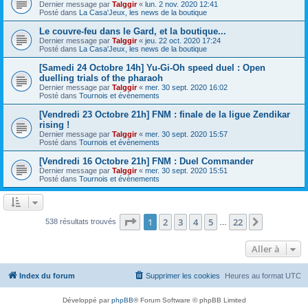
Dernier message par
Talggir
«
lun. 2 nov. 2020 12:41
Posté dans
La Casa'Jeux, les news de la boutique
Le couvre-feu dans le Gard, et la boutique...
Dernier message par
Talggir
«
jeu. 22 oct. 2020 17:24
Posté dans
La Casa'Jeux, les news de la boutique
[Samedi 24 Octobre 14h] Yu-Gi-Oh speed duel : Open
duelling trials of the pharaoh
Dernier message par
Talggir
«
mer. 30 sept. 2020 16:02
Posté dans
Tournois et évènements
[Vendredi 23 Octobre 21h] FNM : finale de la ligue Zendikar
rising !
Dernier message par
Talggir
«
mer. 30 sept. 2020 15:57
Posté dans
Tournois et évènements
[Vendredi 16 Octobre 21h] FNM : Duel Commander
Dernier message par
Talggir
«
mer. 30 sept. 2020 15:51
Posté dans
Tournois et évènements
Page
1
sur
22
1
2
3
4
5
22
Suivante
538 résultats trouvés
…
Aller à
Index du forum
Supprimer les cookies
Heures au format
UTC
Développé par
phpBB
® Forum Software © phpBB Limited