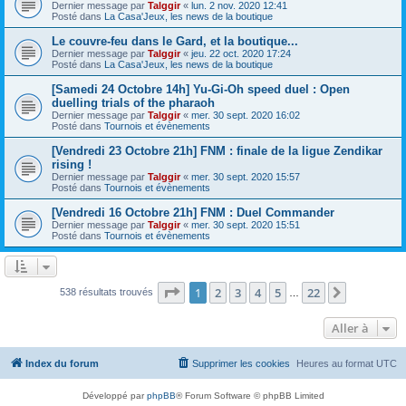
Dernier message par
Talggir
«
lun. 2 nov. 2020 12:41
Posté dans
La Casa'Jeux, les news de la boutique
Le couvre-feu dans le Gard, et la boutique...
Dernier message par
Talggir
«
jeu. 22 oct. 2020 17:24
Posté dans
La Casa'Jeux, les news de la boutique
[Samedi 24 Octobre 14h] Yu-Gi-Oh speed duel : Open
duelling trials of the pharaoh
Dernier message par
Talggir
«
mer. 30 sept. 2020 16:02
Posté dans
Tournois et évènements
[Vendredi 23 Octobre 21h] FNM : finale de la ligue Zendikar
rising !
Dernier message par
Talggir
«
mer. 30 sept. 2020 15:57
Posté dans
Tournois et évènements
[Vendredi 16 Octobre 21h] FNM : Duel Commander
Dernier message par
Talggir
«
mer. 30 sept. 2020 15:51
Posté dans
Tournois et évènements
Page
1
sur
22
1
2
3
4
5
22
Suivante
538 résultats trouvés
…
Aller à
Index du forum
Supprimer les cookies
Heures au format
UTC
Développé par
phpBB
® Forum Software © phpBB Limited