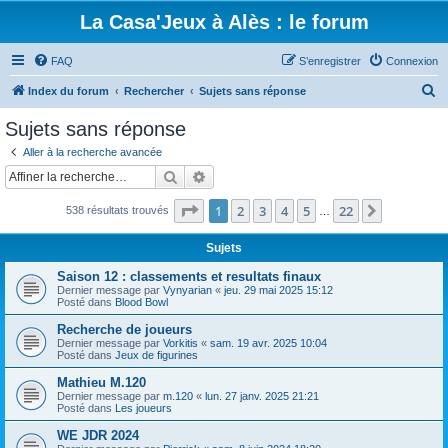
La Casa'Jeux à Alès : le forum
FAQ
S’enregistrer
Connexion
R
Index du forum
Rechercher
Sujets sans réponse
e
Sujets sans réponse
c
Aller à la recherche avancée
h
Rechercher
Recherche avancée
e
Page
1
sur
22
1
2
3
4
5
22
Suivante
538 résultats trouvés
r
…
c
Sujets
h
Saison 12 : classements et resultats finaux
e
Dernier message par
Vynyarian
«
jeu. 29 mai 2025 15:12
Posté dans
Blood Bowl
r
Recherche de joueurs
Dernier message par
Vorkitis
«
sam. 19 avr. 2025 10:04
Posté dans
Jeux de figurines
Mathieu M.120
Dernier message par
m.120
«
lun. 27 janv. 2025 21:21
Posté dans
Les joueurs
WE JDR 2024