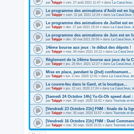
par
Talggir
»
ven. 27 août 2021 11:47
» dans
La Casa'Jeux, 
Le programme des animations d'Août est en lig
par
Talggir
»
sam. 31 juil. 2021 12:24
» dans
La Casa'Jeux, 
Le programme des animations de Juillet est en 
par
Talggir
»
dim. 27 juin 2021 19:24
» dans
La Casa'Jeux, l
Le programme des animations de Juin est en li
par
Talggir
»
dim. 30 mai 2021 20:56
» dans
La Casa'Jeux, l
14ème bourse aux jeux : le début des dépots !
par
Talggir
»
mar. 30 mars 2021 10:12
» dans
La Casa'Jeux,
Règlement de la 14ème bourse aux jeux de la C
par
Talggir
»
jeu. 25 févr. 2021 12:27
» dans
La Casa'Jeux, l
Mise en place, pendant le (2nd) confinement...
par
Talggir
»
lun. 2 nov. 2020 12:41
» dans
La Casa'Jeux, le
Le couvre-feu dans le Gard, et la boutique...
par
Talggir
»
jeu. 22 oct. 2020 17:24
» dans
La Casa'Jeux, l
[Samedi 24 Octobre 14h] Yu-Gi-Oh speed duel : 
par
Talggir
»
mer. 30 sept. 2020 16:02
» dans
Tournois et 
[Vendredi 23 Octobre 21h] FNM : finale de la lig
par
Talggir
»
mer. 30 sept. 2020 15:57
» dans
Tournois et 
[Vendredi 16 Octobre 21h] FNM : Duel Comman
par
Talggir
»
mer. 30 sept. 2020 15:51
» dans
Tournois et 