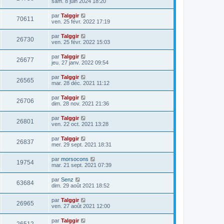
sam. 8 juin 2024 18:20
par
Talggir
70611
ven. 25 févr. 2022 17:19
par
Talggir
26730
ven. 25 févr. 2022 15:03
par
Talggir
26677
jeu. 27 janv. 2022 09:54
par
Talggir
26565
mar. 28 déc. 2021 11:12
par
Talggir
26706
dim. 28 nov. 2021 21:36
par
Talggir
26801
ven. 22 oct. 2021 13:28
par
Talggir
26837
mer. 29 sept. 2021 18:31
par
morsocons
19754
mar. 21 sept. 2021 07:39
par
Senz
63684
dim. 29 août 2021 18:52
par
Talggir
26965
ven. 27 août 2021 12:00
par
Talggir