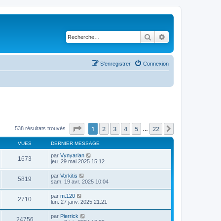
Rechercher
Recherche avancé
S’enregistrer
Connexion
Page
1
sur
22
1
2
3
4
5
22
Suivante
538 résultats trouvés
…
VUES
DERNIER MESSAGE
par
Vynyarian
1673
jeu. 29 mai 2025 15:12
par
Vorkitis
5819
sam. 19 avr. 2025 10:04
par
m.120
2710
lun. 27 janv. 2025 21:21
par
Pierrick
24756