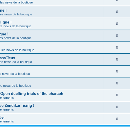
0
les news de la boutique
ne !
0
les news de la boutique
ligne !
0
es news de la boutique
gne !
0
es news de la boutique
0
 les news de la boutique
asa'Jeux
0
es news de la boutique
0
s news de la boutique
0
es news de la boutique
Open duelling trials of the pharaoh
0
évènements
ue Zendikar rising !
0
évènements
der
0
évènements