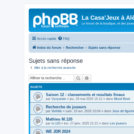
La Casa'Jeux à Alè
Le forum de la boutique, et des joue
Accès rapide
FAQ
Index du forum
Rechercher
Sujets sans réponse
Sujets sans réponse
Aller à la recherche avancée
Rechercher
Recherche avancée
SUJETS
Saison 12 : classements et resultats finaux
par
Vynyarian
»
jeu. 29 mai 2025 15:12
» dans
Blood Bowl
Recherche de joueurs
par
Vorkitis
»
sam. 19 avr. 2025 10:04
» dans
Jeux de figuri
Mathieu M.120
par
m.120
»
lun. 27 janv. 2025 21:21
» dans
Les joueurs
WE JDR 2024