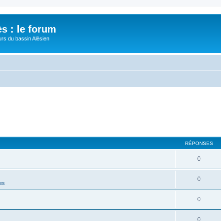
s : le forum
urs du bassin Alèsien
RÉPONSES
0
0
nes
0
0