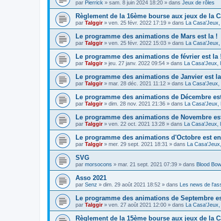
par
Pierrick
»
sam. 8 juin 2024 18:20
» dans
Jeux de rôles
Règlement de la 16ème bourse aux jeux de la C
par
Talggir
»
ven. 25 févr. 2022 17:19
» dans
La Casa'Jeux, 
Le programme des animations de Mars est la !
par
Talggir
»
ven. 25 févr. 2022 15:03
» dans
La Casa'Jeux, 
Le programme des animations de février est la 
par
Talggir
»
jeu. 27 janv. 2022 09:54
» dans
La Casa'Jeux, 
Le programme des animations de Janvier est la
par
Talggir
»
mar. 28 déc. 2021 11:12
» dans
La Casa'Jeux, 
Le programme des animations de Décembre est 
par
Talggir
»
dim. 28 nov. 2021 21:36
» dans
La Casa'Jeux, 
Le programme des animations de Novembre est 
par
Talggir
»
ven. 22 oct. 2021 13:28
» dans
La Casa'Jeux, 
Le programme des animations d'Octobre est en 
par
Talggir
»
mer. 29 sept. 2021 18:31
» dans
La Casa'Jeux,
SVG
par
morsocons
»
mar. 21 sept. 2021 07:39
» dans
Blood Bow
Asso 2021
par
Senz
»
dim. 29 août 2021 18:52
» dans
Les news de l'as
Le programme des animations de Septembre est
par
Talggir
»
ven. 27 août 2021 12:00
» dans
La Casa'Jeux, 
Règlement de la 15ème bourse aux jeux de la C