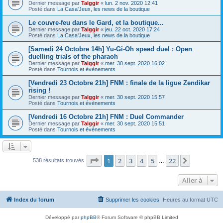
Dernier message par
Talggir
«
lun. 2 nov. 2020 12:41
Posté dans
La Casa'Jeux, les news de la boutique
Le couvre-feu dans le Gard, et la boutique...
Dernier message par
Talggir
«
jeu. 22 oct. 2020 17:24
Posté dans
La Casa'Jeux, les news de la boutique
[Samedi 24 Octobre 14h] Yu-Gi-Oh speed duel : Open
duelling trials of the pharaoh
Dernier message par
Talggir
«
mer. 30 sept. 2020 16:02
Posté dans
Tournois et évènements
[Vendredi 23 Octobre 21h] FNM : finale de la ligue Zendikar
rising !
Dernier message par
Talggir
«
mer. 30 sept. 2020 15:57
Posté dans
Tournois et évènements
[Vendredi 16 Octobre 21h] FNM : Duel Commander
Dernier message par
Talggir
«
mer. 30 sept. 2020 15:51
Posté dans
Tournois et évènements
Page
1
sur
22
1
2
3
4
5
22
Suivante
538 résultats trouvés
…
Aller à
Index du forum
Supprimer les cookies
Heures au format
UTC
Développé par
phpBB
® Forum Software © phpBB Limited