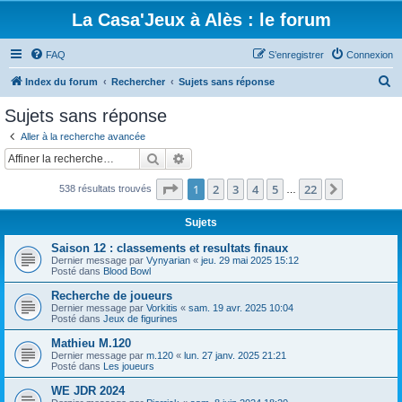
La Casa'Jeux à Alès : le forum
FAQ
S’enregistrer
Connexion
R
Index du forum
Rechercher
Sujets sans réponse
e
Sujets sans réponse
c
Aller à la recherche avancée
h
Rechercher
Recherche avancée
e
Page
1
sur
22
1
2
3
4
5
22
Suivante
538 résultats trouvés
r
…
c
Sujets
h
Saison 12 : classements et resultats finaux
e
Dernier message par
Vynyarian
«
jeu. 29 mai 2025 15:12
Posté dans
Blood Bowl
r
Recherche de joueurs
Dernier message par
Vorkitis
«
sam. 19 avr. 2025 10:04
Posté dans
Jeux de figurines
Mathieu M.120
Dernier message par
m.120
«
lun. 27 janv. 2025 21:21
Posté dans
Les joueurs
WE JDR 2024