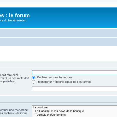
s : le forum
urs du bassin Alèsien
 doit être exclu.
Rechercher tous les termes
ement un des mots doit
s partielles.
Rechercher n’importe lequel de ces termes
fectuer une recherche.
s l’option ci-dessous