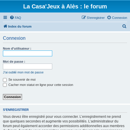
La Casa'Jeux à Alès : le forum
FAQ
S’enregistrer
Connexion
R
Index du forum
e
Connexion
c
h
Nom d’utilisateur :
e
r
Mot de passe :
c
J’ai oublié mon mot de passe
h
Se souvenir de moi
e
Cacher mon statut en ligne pour cette session
r
S’ENREGISTRER
Vous devez être enregistré pour vous connecter. L’enregistrement ne prend
que quelques secondes et augmente vos possibilités. L’administrateur du
forum peut également accorder des permissions additionnelles aux membres