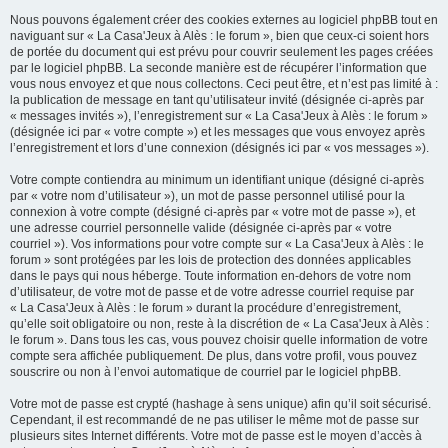
Nous pouvons également créer des cookies externes au logiciel phpBB tout en
naviguant sur « La Casa'Jeux à Alès : le forum », bien que ceux-ci soient hors
de portée du document qui est prévu pour couvrir seulement les pages créées
par le logiciel phpBB. La seconde manière est de récupérer l’information que
vous nous envoyez et que nous collectons. Ceci peut être, et n’est pas limité à :
la publication de message en tant qu’utilisateur invité (désignée ci-après par
« messages invités »), l’enregistrement sur « La Casa'Jeux à Alès : le forum »
(désignée ici par « votre compte ») et les messages que vous envoyez après
l’enregistrement et lors d’une connexion (désignés ici par « vos messages »).
Votre compte contiendra au minimum un identifiant unique (désigné ci-après
par « votre nom d’utilisateur »), un mot de passe personnel utilisé pour la
connexion à votre compte (désigné ci-après par « votre mot de passe »), et
une adresse courriel personnelle valide (désignée ci-après par « votre
courriel »). Vos informations pour votre compte sur « La Casa'Jeux à Alès : le
forum » sont protégées par les lois de protection des données applicables
dans le pays qui nous héberge. Toute information en-dehors de votre nom
d’utilisateur, de votre mot de passe et de votre adresse courriel requise par
« La Casa'Jeux à Alès : le forum » durant la procédure d’enregistrement,
qu’elle soit obligatoire ou non, reste à la discrétion de « La Casa'Jeux à Alès :
le forum ». Dans tous les cas, vous pouvez choisir quelle information de votre
compte sera affichée publiquement. De plus, dans votre profil, vous pouvez
souscrire ou non à l’envoi automatique de courriel par le logiciel phpBB.
Votre mot de passe est crypté (hashage à sens unique) afin qu’il soit sécurisé.
Cependant, il est recommandé de ne pas utiliser le même mot de passe sur
plusieurs sites Internet différents. Votre mot de passe est le moyen d’accès à