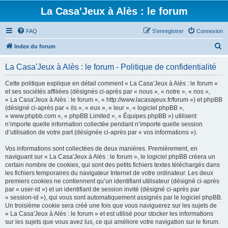
La Casa'Jeux à Alès : le forum
FAQ
S’enregistrer
Connexion
R
Index du forum
e
La Casa'Jeux à Alès : le forum - Politique de confidentialité
c
h
Cette politique explique en détail comment « La Casa'Jeux à Alès : le forum »
et ses sociétés affiliées (désignés ci-après par « nous », « notre », « nos »,
e
« La Casa'Jeux à Alès : le forum », « http://www.lacasajeux.fr/forum ») et phpBB
r
(désigné ci-après par « ils », « eux », « leur », « logiciel phpBB »,
« www.phpbb.com », « phpBB Limited », « Équipes phpBB ») utilisent
c
n’importe quelle information collectée pendant n’importe quelle session
h
d’utilisation de votre part (désignée ci-après par « vos informations »).
e
Vos informations sont collectées de deux manières. Premièrement, en
r
naviguant sur « La Casa'Jeux à Alès : le forum », le logiciel phpBB créera un
certain nombre de cookies, qui sont des petits fichiers textes téléchargés dans
les fichiers temporaires du navigateur Internet de votre ordinateur. Les deux
premiers cookies ne contiennent qu’un identifiant utilisateur (désigné ci-après
par « user-id ») et un identifiant de session invité (désigné ci-après par
« session-id »), qui vous sont automatiquement assignés par le logiciel phpBB.
Un troisième cookie sera créé une fois que vous naviguerez sur les sujets de
« La Casa'Jeux à Alès : le forum » et est utilisé pour stocker les informations
sur les sujets que vous avez lus, ce qui améliore votre navigation sur le forum.