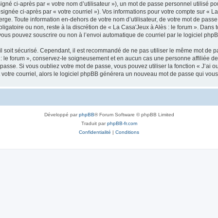
gné ci-après par « votre nom d’utilisateur »), un mot de passe personnel utilisé po
signée ci-après par « votre courriel »). Vos informations pour votre compte sur « La
ge. Toute information en-dehors de votre nom d’utilisateur, de votre mot de passe 
obligatoire ou non, reste à la discrétion de « La Casa'Jeux à Alès : le forum ». Dans 
vous pouvez souscrire ou non à l’envoi automatique de courriel par le logiciel php
l soit sécurisé. Cependant, il est recommandé de ne pas utiliser le même mot de pas
 : le forum », conservez-le soigneusement et en aucun cas une personne affiliée d
asse. Si vous oubliez votre mot de passe, vous pouvez utiliser la fonction « J’ai 
 votre courriel, alors le logiciel phpBB générera un nouveau mot de passe qui vou
Développé par
phpBB
® Forum Software © phpBB Limited
Traduit par
phpBB-fr.com
Confidentialité
|
Conditions