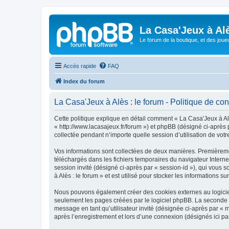
La Casa'Jeux à Alè
Le forum de la boutique, et des joue
Accès rapide
FAQ
Index du forum
La Casa'Jeux à Alès : le forum - Politique de conf
Cette politique explique en détail comment « La Casa'Jeux à Alès
« http://www.lacasajeux.fr/forum ») et phpBB (désigné ci-après 
collectée pendant n’importe quelle session d’utilisation de votr
Vos informations sont collectées de deux manières. Premièrement
téléchargés dans les fichiers temporaires du navigateur Internet
session invité (désigné ci-après par « session-id »), qui vous
à Alès : le forum » et est utilisé pour stocker les informations s
Nous pouvons également créer des cookies externes au logiciel
seulement les pages créées par le logiciel phpBB. La seconde ma
message en tant qu’utilisateur invité (désignée ci-après par « 
après l’enregistrement et lors d’une connexion (désignés ici p