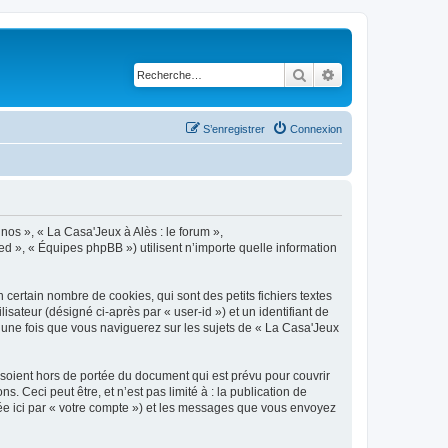
Rechercher
Recherche avancé
S’enregistrer
Connexion
 nos », « La Casa'Jeux à Alès : le forum »,
ed », « Équipes phpBB ») utilisent n’importe quelle information
certain nombre de cookies, qui sont des petits fichiers textes
isateur (désigné ci-après par « user-id ») et un identifiant de
é une fois que vous naviguerez sur les sujets de « La Casa'Jeux
soient hors de portée du document qui est prévu pour couvrir
Ceci peut être, et n’est pas limité à : la publication de
gnée ici par « votre compte ») et les messages que vous envoyez