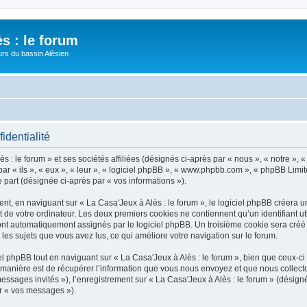
s : le forum
urs du bassin Alèsien
identialité
 : le forum » et ses sociétés affiliées (désignés ci-après par « nous », « notre », «
par « ils », « eux », « leur », « logiciel phpBB », « www.phpbb.com », « phpBB Limit
e part (désignée ci-après par « vos informations »).
, en naviguant sur « La Casa'Jeux à Alès : le forum », le logiciel phpBB créera un 
 de votre ordinateur. Les deux premiers cookies ne contiennent qu’un identifiant util
 sont automatiquement assignés par le logiciel phpBB. Un troisième cookie sera cré
ur les sujets que vous avez lus, ce qui améliore votre navigation sur le forum.
 phpBB tout en naviguant sur « La Casa'Jeux à Alès : le forum », bien que ceux-ci 
nière est de récupérer l’information que vous nous envoyez et que nous collectons. 
messages invités »), l’enregistrement sur « La Casa'Jeux à Alès : le forum » (dési
ar « vos messages »).