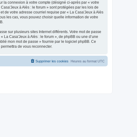
ur la connexion à votre compte (désigné ci-après par « votre
 Casa'Jeux à Alès : le forum » sont protégées par les lois de
et de votre adresse courriel requise par « La Casa'Jeux à Alès
tous les cas, vous pouvez choisir quelle information de votre
BB.
se sur plusieurs sites Internet différents. Votre mot de passe
e « La Casa'Jeux à Alès : le forum », de phpBB ou une d’une
oublié mon mot de passe » fournie par le logiciel phpBB. Ce
s permettra de vous reconnecter.
Supprimer les cookies
Heures au format
UTC