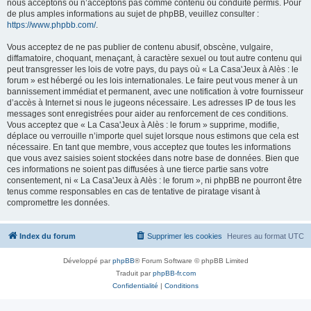
nous acceptons ou n’acceptons pas comme contenu ou conduite permis. Pour
de plus amples informations au sujet de phpBB, veuillez consulter :
https://www.phpbb.com/
.
Vous acceptez de ne pas publier de contenu abusif, obscène, vulgaire,
diffamatoire, choquant, menaçant, à caractère sexuel ou tout autre contenu qui
peut transgresser les lois de votre pays, du pays où « La Casa'Jeux à Alès : le
forum » est hébergé ou les lois internationales. Le faire peut vous mener à un
bannissement immédiat et permanent, avec une notification à votre fournisseur
d’accès à Internet si nous le jugeons nécessaire. Les adresses IP de tous les
messages sont enregistrées pour aider au renforcement de ces conditions.
Vous acceptez que « La Casa'Jeux à Alès : le forum » supprime, modifie,
déplace ou verrouille n’importe quel sujet lorsque nous estimons que cela est
nécessaire. En tant que membre, vous acceptez que toutes les informations
que vous avez saisies soient stockées dans notre base de données. Bien que
ces informations ne soient pas diffusées à une tierce partie sans votre
consentement, ni « La Casa'Jeux à Alès : le forum », ni phpBB ne pourront être
tenus comme responsables en cas de tentative de piratage visant à
compromettre les données.
Index du forum
Supprimer les cookies
Heures au format
UTC
Développé par
phpBB
® Forum Software © phpBB Limited
Traduit par
phpBB-fr.com
Confidentialité
|
Conditions