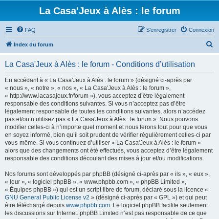
La Casa'Jeux à Alès : le forum
FAQ
S’enregistrer
Connexion
R
Index du forum
e
La Casa'Jeux à Alès : le forum - Conditions d’utilisation
c
h
En accédant à « La Casa'Jeux à Alès : le forum » (désigné ci-après par
« nous », « notre », « nos », « La Casa'Jeux à Alès : le forum »,
e
« http://www.lacasajeux.fr/forum »), vous acceptez d’être légalement
r
responsable des conditions suivantes. Si vous n’acceptez pas d’être
légalement responsable de toutes les conditions suivantes, alors n’accédez
c
pas et/ou n’utilisez pas « La Casa'Jeux à Alès : le forum ». Nous pouvons
h
modifier celles-ci à n’importe quel moment et nous ferons tout pour que vous
en soyez informé, bien qu’il soit prudent de vérifier régulièrement celles-ci par
e
vous-même. Si vous continuez d’utiliser « La Casa'Jeux à Alès : le forum »
r
alors que des changements ont été effectués, vous acceptez d’être légalement
responsable des conditions découlant des mises à jour et/ou modifications.
Nos forums sont développés par phpBB (désigné ci-après par « ils », « eux »,
« leur », « logiciel phpBB », « www.phpbb.com », « phpBB Limited »,
« Équipes phpBB ») qui est un script libre de forum, déclaré sous la licence «
GNU General Public License v2
» (désigné ci-après par « GPL ») et qui peut
être téléchargé depuis
www.phpbb.com
. Le logiciel phpBB facilite seulement
les discussions sur Internet. phpBB Limited n’est pas responsable de ce que