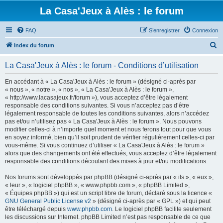
La Casa'Jeux à Alès : le forum
FAQ
S’enregistrer
Connexion
R
Index du forum
e
La Casa'Jeux à Alès : le forum - Conditions d’utilisation
c
h
En accédant à « La Casa'Jeux à Alès : le forum » (désigné ci-après par
« nous », « notre », « nos », « La Casa'Jeux à Alès : le forum »,
e
« http://www.lacasajeux.fr/forum »), vous acceptez d’être légalement
r
responsable des conditions suivantes. Si vous n’acceptez pas d’être
légalement responsable de toutes les conditions suivantes, alors n’accédez
c
pas et/ou n’utilisez pas « La Casa'Jeux à Alès : le forum ». Nous pouvons
h
modifier celles-ci à n’importe quel moment et nous ferons tout pour que vous
en soyez informé, bien qu’il soit prudent de vérifier régulièrement celles-ci par
e
vous-même. Si vous continuez d’utiliser « La Casa'Jeux à Alès : le forum »
r
alors que des changements ont été effectués, vous acceptez d’être légalement
responsable des conditions découlant des mises à jour et/ou modifications.
Nos forums sont développés par phpBB (désigné ci-après par « ils », « eux »,
« leur », « logiciel phpBB », « www.phpbb.com », « phpBB Limited »,
« Équipes phpBB ») qui est un script libre de forum, déclaré sous la licence «
GNU General Public License v2
» (désigné ci-après par « GPL ») et qui peut
être téléchargé depuis
www.phpbb.com
. Le logiciel phpBB facilite seulement
les discussions sur Internet. phpBB Limited n’est pas responsable de ce que