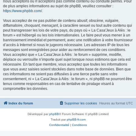
nous acceptons ou n’acceptons pas comme contenu ou conduite permis. Pour
de plus amples informations au sujet de phpBB, veuillez consulter :
https://www.phpbb.com/
.
Vous acceptez de ne pas publier de contenu abusif, obscène, vulgaire,
diffamatoire, choquant, menaçant, à caractère sexuel ou tout autre contenu qui
peut transgresser les lois de votre pays, du pays où « La Casa'Jeux à Alès : le
forum » est hébergé ou les lois internationales. Le faire peut vous mener à un
bannissement immédiat et permanent, avec une notification à votre fournisseur
d’accès à Internet si nous le jugeons nécessaire. Les adresses IP de tous les
messages sont enregistrées pour aider au renforcement de ces conditions.
Vous acceptez que « La Casa'Jeux à Alès : le forum » supprime, modifie,
déplace ou verrouille n’importe quel sujet lorsque nous estimons que cela est
nécessaire. En tant que membre, vous acceptez que toutes les informations
que vous avez saisies soient stockées dans notre base de données. Bien que
ces informations ne soient pas diffusées à une tierce partie sans votre
consentement, ni « La Casa'Jeux à Alès : le forum », ni phpBB ne pourront être
tenus comme responsables en cas de tentative de piratage visant à
compromettre les données.
Index du forum
Supprimer les cookies
Heures au format
UTC
Développé par
phpBB
® Forum Software © phpBB Limited
Traduit par
phpBB-fr.com
Confidentialité
|
Conditions