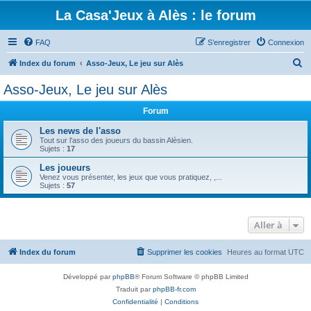
La Casa'Jeux à Alès : le forum
FAQ
S’enregistrer
Connexion
R
Index du forum
Asso-Jeux, Le jeu sur Alès
e
Asso-Jeux, Le jeu sur Alès
c
Forum
h
e
Les news de l'asso
Tout sur l'asso des joueurs du bassin Alèsien.
r
Sujets :
17
c
Les joueurs
Venez vous présenter, les jeux que vous pratiquez, ,...
h
Sujets :
57
e
r
Aller à
Index du forum
Supprimer les cookies
Heures au format
UTC
Développé par
phpBB
® Forum Software © phpBB Limited
Traduit par
phpBB-fr.com
Confidentialité
|
Conditions