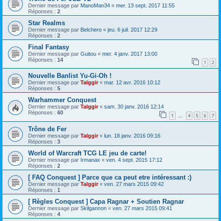
Dernier message par
ManoMan34
«
mer. 13 sept. 2017 11:55
Réponses :
2
Star Realms
Dernier message par
Belchero
«
jeu. 6 juil. 2017 12:29
Réponses :
2
Final Fantasy
Dernier message par
Guitou
«
mer. 4 janv. 2017 13:00
Réponses :
14
1
2
Nouvelle Banlist Yu-Gi-Oh !
Dernier message par
Talggir
«
mar. 12 avr. 2016 10:12
Réponses :
5
Warhammer Conquest
Dernier message par
Talggir
«
sam. 30 janv. 2016 12:14
Réponses :
60
1
4
5
6
7
…
Trône de Fer
Dernier message par
Talggir
«
lun. 18 janv. 2016 09:16
Réponses :
3
World of Warcraft TCG LE jeu de carte!
Dernier message par
Irmanax
«
ven. 4 sept. 2015 17:12
Réponses :
2
[ FAQ Conquest ] Parce que ca peut etre intéressant :)
Dernier message par
Talggir
«
ven. 27 mars 2015 09:42
Réponses :
1
[ Règles Conquest ] Capa Ragnar + Soutien Ragnar
Dernier message par
Skilgannon
«
ven. 27 mars 2015 09:41
Réponses :
4