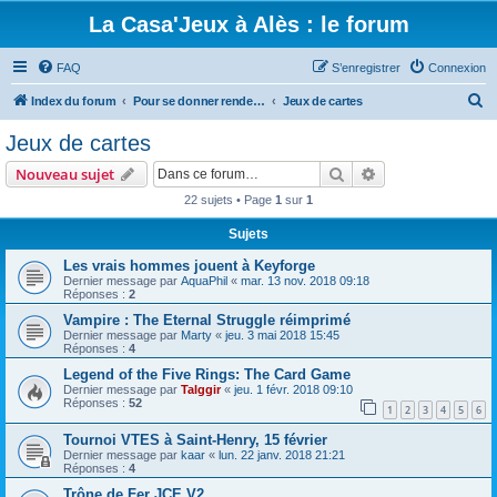
La Casa'Jeux à Alès : le forum
FAQ
S’enregistrer
Connexion
R
Index du forum
Pour se donner rendez-vous, et parler des jeux que vous aimez
Jeux de cartes
e
Jeux de cartes
c
Rechercher
Recherche avanc
Nouveau sujet
h
22 sujets • Page
1
sur
1
e
Sujets
r
c
Les vrais hommes jouent à Keyforge
Dernier message par
AquaPhil
«
mar. 13 nov. 2018 09:18
h
Réponses :
2
e
Vampire : The Eternal Struggle réimprimé
Dernier message par
Marty
«
jeu. 3 mai 2018 15:45
r
Réponses :
4
Legend of the Five Rings: The Card Game
Dernier message par
Talggir
«
jeu. 1 févr. 2018 09:10
Réponses :
52
1
2
3
4
5
6
Tournoi VTES à Saint-Henry, 15 février
Dernier message par
kaar
«
lun. 22 janv. 2018 21:21
Réponses :
4
Trône de Fer JCE V2