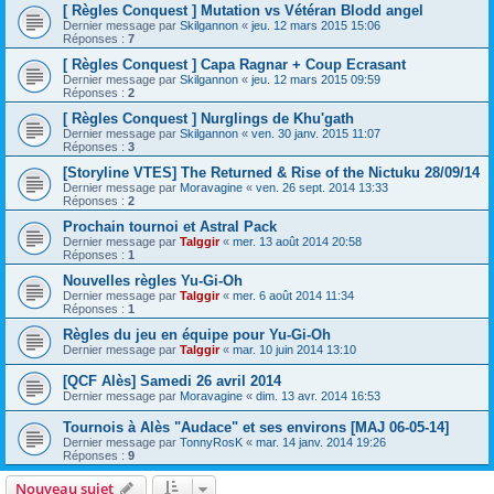
[ Règles Conquest ] Mutation vs Vétéran Blodd angel
Dernier message par
Skilgannon
«
jeu. 12 mars 2015 15:06
Réponses :
7
[ Règles Conquest ] Capa Ragnar + Coup Ecrasant
Dernier message par
Skilgannon
«
jeu. 12 mars 2015 09:59
Réponses :
2
[ Règles Conquest ] Nurglings de Khu'gath
Dernier message par
Skilgannon
«
ven. 30 janv. 2015 11:07
Réponses :
3
[Storyline VTES] The Returned & Rise of the Nictuku 28/09/14
Dernier message par
Moravagine
«
ven. 26 sept. 2014 13:33
Réponses :
2
Prochain tournoi et Astral Pack
Dernier message par
Talggir
«
mer. 13 août 2014 20:58
Réponses :
1
Nouvelles règles Yu-Gi-Oh
Dernier message par
Talggir
«
mer. 6 août 2014 11:34
Réponses :
1
Règles du jeu en équipe pour Yu-Gi-Oh
Dernier message par
Talggir
«
mar. 10 juin 2014 13:10
[QCF Alès] Samedi 26 avril 2014
Dernier message par
Moravagine
«
dim. 13 avr. 2014 16:53
Tournois à Alès "Audace" et ses environs [MAJ 06-05-14]
Dernier message par
TonnyRosK
«
mar. 14 janv. 2014 19:26
Réponses :
9
Nouveau sujet