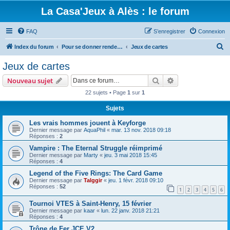
La Casa'Jeux à Alès : le forum
FAQ
S’enregistrer
Connexion
R
Index du forum
Pour se donner rendez-vous, et parler des jeux que vous aimez
Jeux de cartes
e
Jeux de cartes
c
Rechercher
Recherche avanc
Nouveau sujet
h
22 sujets • Page
1
sur
1
e
Sujets
r
c
Les vrais hommes jouent à Keyforge
Dernier message par
AquaPhil
«
mar. 13 nov. 2018 09:18
h
Réponses :
2
e
Vampire : The Eternal Struggle réimprimé
Dernier message par
Marty
«
jeu. 3 mai 2018 15:45
r
Réponses :
4
Legend of the Five Rings: The Card Game
Dernier message par
Talggir
«
jeu. 1 févr. 2018 09:10
Réponses :
52
1
2
3
4
5
6
Tournoi VTES à Saint-Henry, 15 février
Dernier message par
kaar
«
lun. 22 janv. 2018 21:21
Réponses :
4
Trône de Fer JCE V2