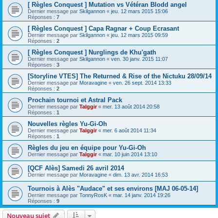
[ Règles Conquest ] Mutation vs Vétéran Blodd angel
Dernier message par
Skilgannon
«
jeu. 12 mars 2015 15:06
Réponses :
7
[ Règles Conquest ] Capa Ragnar + Coup Ecrasant
Dernier message par
Skilgannon
«
jeu. 12 mars 2015 09:59
Réponses :
2
[ Règles Conquest ] Nurglings de Khu'gath
Dernier message par
Skilgannon
«
ven. 30 janv. 2015 11:07
Réponses :
3
[Storyline VTES] The Returned & Rise of the Nictuku 28/09/14
Dernier message par
Moravagine
«
ven. 26 sept. 2014 13:33
Réponses :
2
Prochain tournoi et Astral Pack
Dernier message par
Talggir
«
mer. 13 août 2014 20:58
Réponses :
1
Nouvelles règles Yu-Gi-Oh
Dernier message par
Talggir
«
mer. 6 août 2014 11:34
Réponses :
1
Règles du jeu en équipe pour Yu-Gi-Oh
Dernier message par
Talggir
«
mar. 10 juin 2014 13:10
[QCF Alès] Samedi 26 avril 2014
Dernier message par
Moravagine
«
dim. 13 avr. 2014 16:53
Tournois à Alès "Audace" et ses environs [MAJ 06-05-14]
Dernier message par
TonnyRosK
«
mar. 14 janv. 2014 19:26
Réponses :
9
Nouveau sujet