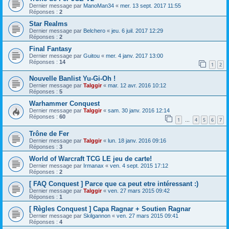
Dernier message par
ManoMan34
«
mer. 13 sept. 2017 11:55
Réponses :
2
Star Realms
Dernier message par
Belchero
«
jeu. 6 juil. 2017 12:29
Réponses :
2
Final Fantasy
Dernier message par
Guitou
«
mer. 4 janv. 2017 13:00
Réponses :
14
1
2
Nouvelle Banlist Yu-Gi-Oh !
Dernier message par
Talggir
«
mar. 12 avr. 2016 10:12
Réponses :
5
Warhammer Conquest
Dernier message par
Talggir
«
sam. 30 janv. 2016 12:14
Réponses :
60
1
4
5
6
7
…
Trône de Fer
Dernier message par
Talggir
«
lun. 18 janv. 2016 09:16
Réponses :
3
World of Warcraft TCG LE jeu de carte!
Dernier message par
Irmanax
«
ven. 4 sept. 2015 17:12
Réponses :
2
[ FAQ Conquest ] Parce que ca peut etre intéressant :)
Dernier message par
Talggir
«
ven. 27 mars 2015 09:42
Réponses :
1
[ Règles Conquest ] Capa Ragnar + Soutien Ragnar
Dernier message par
Skilgannon
«
ven. 27 mars 2015 09:41
Réponses :
4