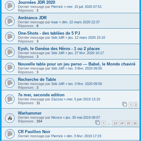
Journées JDR 2020
Dernier message par
Pierrick
«
mer. 15 juil. 2020 07:51
Réponses :
3
Ambiance JDR
Dernier message par
kaar
«
dim. 22 mars 2020 22:37
Réponses :
8
One-Shots - des tablées de 5 PJ
Dernier message par
Seb JdR
«
jeu. 12 mars 2020 15:10
Réponses :
3
Eysh, le Genése des Héros - 1 ou 2 places
Dernier message par
Seb JdR
«
jeu. 27 févr. 2020 10:17
Réponses :
3
Nouvelle table pour un jeu perso — Babel, le Monde chaviré
Dernier message par
Seb JdR
«
lun. 3 févr. 2020 09:55
Réponses :
3
Recherche de Table
Dernier message par
Seb JdR
«
lun. 3 févr. 2020 09:50
Réponses :
3
7e mer, seconde edition
Dernier message par
Zazzou
«
mer. 5 juin 2019 13:10
Réponses :
11
1
2
Warhammer
Dernier message par
Nicoco
«
jeu. 30 mai 2019 08:07
Réponses :
254
1
23
24
25
26
…
CR Pavillon Noir
Dernier message par
Pierrick
«
dim. 3 févr. 2019 17:23