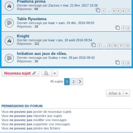
Praetoria prima
Dernier message par
Zazzou
«
mar. 21 févr. 2017 15:26
Réponses :
68
1
4
5
6
7
…
Table Ryuutama
Dernier message par
kaar
«
sam. 24 déc. 2016 09:03
Réponses :
18
1
2
Knight
Dernier message par
kaar
«
jeu. 18 août 2016 09:54
Réponses :
111
1
9
10
11
12
…
Initiation aux jeux de rôles.
Dernier message par
Guitou
«
mer. 29 juin 2016 09:42
Réponses :
16
1
2
Nouveau sujet
1
2
Suivante
46 sujets
Aller à
PERMISSIONS DU FORUM
Vous
ne pouvez pas
poster de nouveaux sujets
Vous
ne pouvez pas
répondre aux sujets
Vous
ne pouvez pas
modifier vos messages
Vous
ne pouvez pas
supprimer vos messages
Vous
ne pouvez pas
joindre des fichiers