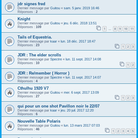
jdr signes fred
Dernier message par
Guitou
«
sam. 5 janv. 2019 16:46
Réponses :
2
Knight
Dernier message par
Guitou
«
jeu. 6 déc. 2018 13:51
Réponses :
109
1
8
9
10
11
…
Tails of Equestria.
Dernier message par
kaar
«
lun. 18 déc. 2017 18:47
Réponses :
23
1
2
3
JDR : The elder scrolls
Dernier message par
Spectre
«
lun. 11 sept. 2017 14:08
Réponses :
10
1
2
JDR : Re/member ( Horror )
Dernier message par
Spectre
«
lun. 11 sept. 2017 14:07
Réponses :
4
Cthulhu 1920 V7
Dernier message par
Guitou
«
mer. 6 sept. 2017 13:09
Réponses :
27
1
2
3
qui pour un one shot Pavillon noir le 22/07
Dernier message par
kaar
«
jeu. 20 juil. 2017 12:20
Réponses :
6
Nouvelle Table Polaris
Dernier message par
Guitou
«
lun. 13 mars 2017 07:03
Réponses :
46
1
2
3
4
5