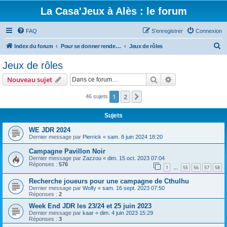
La Casa'Jeux à Alès : le forum
FAQ
S’enregistrer
Connexion
R
Index du forum
Pour se donner rendez-vous, et parler des jeux que vous aimez
Jeux de rôles
e
Jeux de rôles
c
Rechercher
Recherche avanc
Nouveau sujet
h
e
1
2
Suivante
46 sujets
r
Sujets
c
WE JDR 2024
h
Dernier message par
Pierrick
«
sam. 8 juin 2024 18:20
e
Campagne Pavillon Noir
r
Dernier message par
Zazzou
«
dim. 15 oct. 2023 07:04
Réponses :
576
1
55
56
57
58
…
Recherche joueurs pour une campagne de Cthulhu
Dernier message par
Wolfy
«
sam. 16 sept. 2023 07:50
Réponses :
2
Week End JDR les 23/24 et 25 juin 2023
Dernier message par
kaar
«
dim. 4 juin 2023 15:29
Réponses :
3