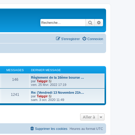
Rechercher
Recherche avancé
S’enregistrer
Connexion
MESSAGES
DERNIER MESSAGE
Règlement de la 16ème bourse …
146
V
par
Talggir
o
ven. 25 févr. 2022 17:19
i
r
Re: [Vendredi 13 Novembre 21h…
1241
l
V
par
Talggir
e
o
sam. 3 oct. 2020 11:49
d
i
e
r
r
l
n
e
Aller à
i
d
e
e
r
r
m
n
Supprimer les cookies
Heures au format
UTC
e
i
s