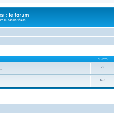
s : le forum
urs du bassin Alèsien
SUJETS
79
ée
623