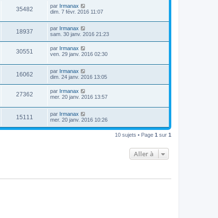
par
Irmanax
35482
dim. 7 févr. 2016 11:07
par
Irmanax
18937
sam. 30 janv. 2016 21:23
par
Irmanax
30551
ven. 29 janv. 2016 02:30
par
Irmanax
16062
dim. 24 janv. 2016 13:05
par
Irmanax
27362
mer. 20 janv. 2016 13:57
par
Irmanax
15111
mer. 20 janv. 2016 10:26
10 sujets • Page
1
sur
1
Aller à