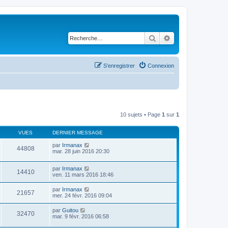
Rechercher
Recherche avancé
S’enregistrer
Connexion
10 sujets • Page
1
sur
1
VUES
DERNIER MESSAGE
par
Irmanax
44808
mar. 28 juin 2016 20:30
par
Irmanax
14410
ven. 11 mars 2016 18:46
par
Irmanax
21657
mer. 24 févr. 2016 09:04
par
Guitou
32470
mar. 9 févr. 2016 06:58