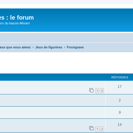
s : le forum
urs du bassin Alèsien
 jeux que vous aimez
Jeux de figurines
Frostgrave
cher
cherche avancée
RÉPONSES
17
1
2
2
9
14
1
2