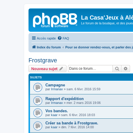
La Casa'Jeux à Alè
Le forum de la boutique, et des joue
Accès rapide
FAQ
Index du forum
Pour se donner rendez-vous, et parler des
Frostgrave
Recher
Re
Nouveau sujet
SUJETS
Campagne
par
Irmanax
»
sam. 6 févr. 2016 15:59
Rapport d'expédition
par
Irmanax
»
mer. 2 mars 2016 19:06
Vos bandes.
par
kaar
»
sam. 6 févr. 2016 18:03
Créer sa bande à Frostgrave.
par
kaar
»
dim. 7 févr. 2016 14:00