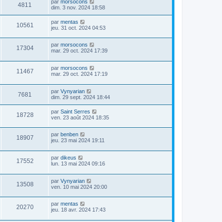
par
morsocons
4811
dim. 3 nov. 2024 18:58
par
mentas
10561
jeu. 31 oct. 2024 04:53
par
morsocons
17304
mar. 29 oct. 2024 17:39
par
morsocons
11467
mar. 29 oct. 2024 17:19
par
Vynyarian
7681
dim. 29 sept. 2024 18:44
par
Saint Serres
18728
ven. 23 août 2024 18:35
par
benben
18907
jeu. 23 mai 2024 19:11
par
dikeus
17552
lun. 13 mai 2024 09:16
par
Vynyarian
13508
ven. 10 mai 2024 20:00
par
mentas
20270
jeu. 18 avr. 2024 17:43