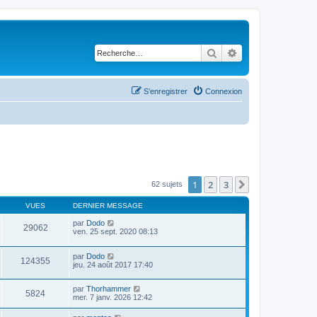
Rechercher
Recherche avancé
S’enregistrer
Connexion
1
2
3
Suivante
62 sujets
VUES
DERNIER MESSAGE
par
Dodo
29062
ven. 25 sept. 2020 08:13
par
Dodo
124355
jeu. 24 août 2017 17:40
par
Thorhammer
5824
mer. 7 janv. 2026 12:42