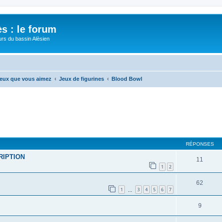
s : le forum
urs du bassin Alèsien
 jeux que vous aimez
Jeux de figurines
Blood Bowl
cher
cherche avancée
RÉPONSES
CRIPTION
11
1
2
62
1
3
4
5
6
7
…
9