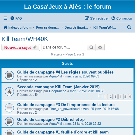
La Casa'Jeux à Alès : le forum
FAQ
S’enregistrer
Connexion
R
Index du forum
Pour se donner rendez-vous, et parler des jeux que vous aimez
Jeux de figurines
Kill Team/WH40K
e
Kill Team/WH40K
c
Rechercher
Recherche avanc
Nouveau sujet
h
6 sujets • Page
1
sur
1
e
Sujets
r
c
Guide de campagne #4 Les règles souvent oubliées
Dernier message par
AquaPhil
«
mar. 7 janv. 2020 09:03
h
Réponses :
2
e
Seconde campagne Kill Team (Janvier 2019)
Dernier message par
DeepKneec
«
mer. 17 avr. 2019 08:58
r
Réponses :
54
1
2
3
4
5
6
Guide de campagne #3 De l'importance de la lecture
Dernier message par
Thor_ze_powerhead
«
ven. 25 janv. 2019 16:08
Réponses :
2
Guide de campagne #2 Débrief et xp
Dernier message par
AquaPhil
«
mer. 23 janv. 2019 12:22
Guide de campagne #1 feuille d'ordre et kill team