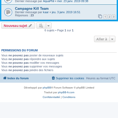
Dernier message par
AquaPhil
«
mer. 23 janv. 2019 09:38
Campagne Kill Team
Dernier message par
kaar
«
jeu. 3 janv. 2019 16:51
Réponses :
23
1
2
3
Nouveau sujet
6 sujets • Page
1
sur
1
Aller à
PERMISSIONS DU FORUM
Vous
ne pouvez pas
poster de nouveaux sujets
Vous
ne pouvez pas
répondre aux sujets
Vous
ne pouvez pas
modifier vos messages
Vous
ne pouvez pas
supprimer vos messages
Vous
ne pouvez pas
joindre des fichiers
Index du forum
Supprimer les cookies
Heures au format
UTC
Développé par
phpBB
® Forum Software © phpBB Limited
Traduit par
phpBB-fr.com
Confidentialité
|
Conditions