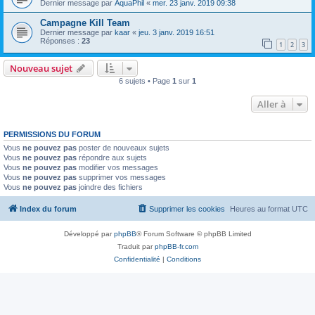
Dernier message par
AquaPhil
«
mer. 23 janv. 2019 09:38
Campagne Kill Team
Dernier message par
kaar
«
jeu. 3 janv. 2019 16:51
Réponses :
23
1
2
3
Nouveau sujet
6 sujets • Page
1
sur
1
Aller à
PERMISSIONS DU FORUM
Vous
ne pouvez pas
poster de nouveaux sujets
Vous
ne pouvez pas
répondre aux sujets
Vous
ne pouvez pas
modifier vos messages
Vous
ne pouvez pas
supprimer vos messages
Vous
ne pouvez pas
joindre des fichiers
Index du forum
Supprimer les cookies
Heures au format
UTC
Développé par
phpBB
® Forum Software © phpBB Limited
Traduit par
phpBB-fr.com
Confidentialité
|
Conditions