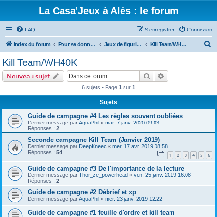
La Casa'Jeux à Alès : le forum
FAQ
S’enregistrer
Connexion
R
Index du forum
Pour se donner rendez-vous, et parler des jeux que vous aimez
Jeux de figurines
Kill Team/WH40K
e
Kill Team/WH40K
c
Rechercher
Recherche avanc
Nouveau sujet
h
6 sujets • Page
1
sur
1
e
Sujets
r
c
Guide de campagne #4 Les règles souvent oubliées
Dernier message par
AquaPhil
«
mar. 7 janv. 2020 09:03
h
Réponses :
2
e
Seconde campagne Kill Team (Janvier 2019)
Dernier message par
DeepKneec
«
mer. 17 avr. 2019 08:58
r
Réponses :
54
1
2
3
4
5
6
Guide de campagne #3 De l'importance de la lecture
Dernier message par
Thor_ze_powerhead
«
ven. 25 janv. 2019 16:08
Réponses :
2
Guide de campagne #2 Débrief et xp
Dernier message par
AquaPhil
«
mer. 23 janv. 2019 12:22
Guide de campagne #1 feuille d'ordre et kill team