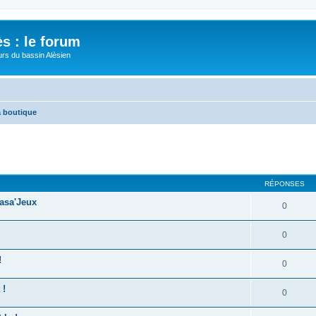
s : le forum
urs du bassin Alèsien
a boutique
cher
cherche avancée
RÉPONSES
asa'Jeux
0
0
!
0
 !
0