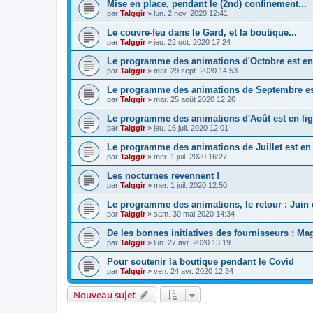
Mise en place, pendant le (2nd) confinement...
par
Talggir
»
lun. 2 nov. 2020 12:41
Le couvre-feu dans le Gard, et la boutique...
par
Talggir
»
jeu. 22 oct. 2020 17:24
Le programme des animations d'Octobre est en 
par
Talggir
»
mar. 29 sept. 2020 14:53
Le programme des animations de Septembre est
par
Talggir
»
mar. 25 août 2020 12:26
Le programme des animations d'Août est en lig
par
Talggir
»
jeu. 16 juil. 2020 12:01
Le programme des animations de Juillet est en l
par
Talggir
»
mer. 1 juil. 2020 16:27
Les nocturnes revennent !
par
Talggir
»
mer. 1 juil. 2020 12:50
Le programme des animations, le retour : Juin e
par
Talggir
»
sam. 30 mai 2020 14:34
De les bonnes initiatives des fournisseurs : Ma
par
Talggir
»
lun. 27 avr. 2020 13:19
Pour soutenir la boutique pendant le Covid
par
Talggir
»
ven. 24 avr. 2020 12:34
Nouveau sujet