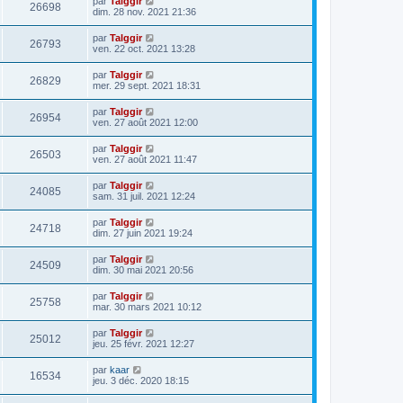
par
Talggir
26698
dim. 28 nov. 2021 21:36
par
Talggir
26793
ven. 22 oct. 2021 13:28
par
Talggir
26829
mer. 29 sept. 2021 18:31
par
Talggir
26954
ven. 27 août 2021 12:00
par
Talggir
26503
ven. 27 août 2021 11:47
par
Talggir
24085
sam. 31 juil. 2021 12:24
par
Talggir
24718
dim. 27 juin 2021 19:24
par
Talggir
24509
dim. 30 mai 2021 20:56
par
Talggir
25758
mar. 30 mars 2021 10:12
par
Talggir
25012
jeu. 25 févr. 2021 12:27
par
kaar
16534
jeu. 3 déc. 2020 18:15