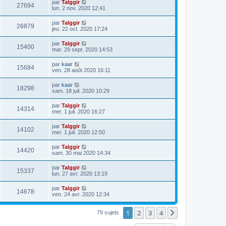
par
Talggir
27694
lun. 2 nov. 2020 12:41
par
Talggir
26879
jeu. 22 oct. 2020 17:24
par
Talggir
15400
mar. 29 sept. 2020 14:53
par
kaar
15684
ven. 28 août 2020 16:11
par
kaar
18298
sam. 18 juil. 2020 10:29
par
Talggir
14314
mer. 1 juil. 2020 16:27
par
Talggir
14102
mer. 1 juil. 2020 12:50
par
Talggir
14420
sam. 30 mai 2020 14:34
par
Talggir
15337
lun. 27 avr. 2020 13:19
par
Talggir
14678
ven. 24 avr. 2020 12:34
1
2
3
4
Suivante
79 sujets