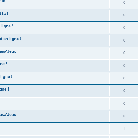
la !
0
la !
0
ligne !
0
 en ligne !
0
asa'Jeux
0
ne !
0
ligne !
0
gne !
0
0
asa'Jeux
0
1