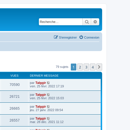
Rechercher
Recherche avancé
S’enregistrer
Connexion
1
2
3
4
Suivante
79 sujets
VUES
DERNIER MESSAGE
par
Talggir
70590
ven. 25 févr. 2022 17:19
par
Talggir
26721
ven. 25 févr. 2022 15:03
par
Talggir
26665
jeu. 27 janv. 2022 09:54
par
Talggir
26557
mar. 28 déc. 2021 11:12