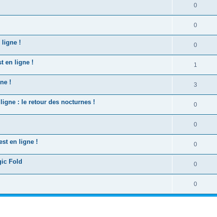
0
0
ligne !
0
 en ligne !
1
ne !
3
igne : le retour des nocturnes !
0
0
st en ligne !
0
gic Fold
0
0