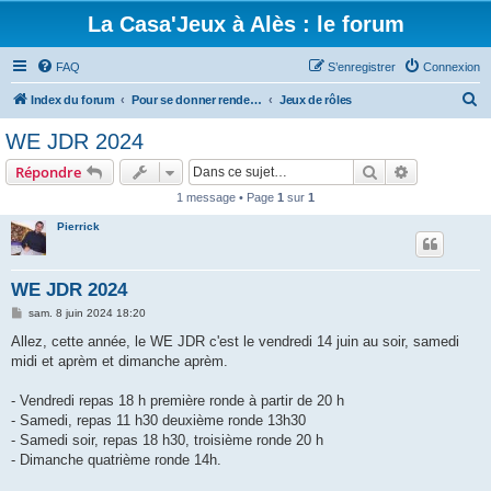
La Casa'Jeux à Alès : le forum
FAQ
S’enregistrer
Connexion
R
Index du forum
Pour se donner rendez-vous, et parler des jeux que vous aimez
Jeux de rôles
e
WE JDR 2024
c
Rechercher
Recherche 
Répondre
h
1 message • Page
1
sur
1
e
Pierrick
r
c
h
WE JDR 2024
e
M
sam. 8 juin 2024 18:20
e
r
s
Allez, cette année, le WE JDR c'est le vendredi 14 juin au soir, samedi
s
midi et aprèm et dimanche aprèm.
a
g
e
- Vendredi repas 18 h première ronde à partir de 20 h
- Samedi, repas 11 h30 deuxième ronde 13h30
- Samedi soir, repas 18 h30, troisième ronde 20 h
- Dimanche quatrième ronde 14h.