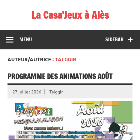
Skip
to
La Casa'Jeux à Alès
content
Votre spécialiste du jeu : vente de jeux, organisations de
démos et de tournois
MENU
SIDEBAR
AUTEUR/AUTRICE :
TALGGIR
PROGRAMME DES ANIMATIONS AOÛT
27 juillet 2026
Talggir