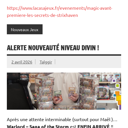
https://www.lacasajeux.fr/evenements/magic-avant-
premiere-les-secrets-de-strixhaven
Nouveaux Jeux
ALERTE NOUVEAUTÉ NIVEAU DIVIN !
2 avril 2026
Talggir
Après une attente interminable (surtout pour Maël )…
Warlord – Saga of the Storm
est
ENFIN ARRIVÉ
!!