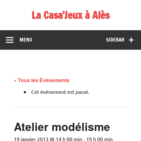
Skip
to
La Casa'Jeux à Alès
content
Votre spécialiste du jeu : vente de jeux, organisations de
démos et de tournois
MENU
SIDEBAR
« Tous les Évènements
Cet évènement est passé.
Atelier modélisme
19 janvier 2013 @ 14 h 00 min
-
19 h 00 min