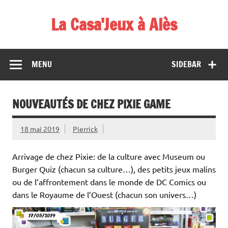
Skip
to
La Casa'Jeux à Alès
content
Votre spécialiste du jeu : vente de jeux, organisations de
démos et de tournois
MENU
SIDEBAR
NOUVEAUTÉS DE CHEZ PIXIE GAME
18 mai 2019
Pierrick
Arrivage de chez Pixie: de la culture avec Museum ou
Burger Quiz (chacun sa culture…), des petits jeux malins
ou de l’affrontement dans le monde de DC Comics ou
dans le Royaume de l’Ouest (chacun son univers…)