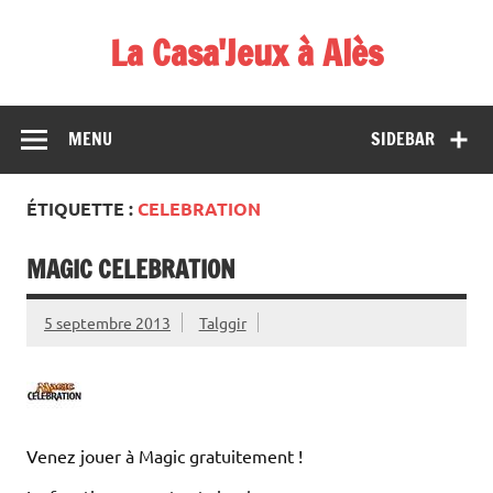
Skip
to
La Casa'Jeux à Alès
content
Votre spécialiste du jeu : vente de jeux, organisations de
démos et de tournois
MENU
SIDEBAR
ÉTIQUETTE :
CELEBRATION
MAGIC CELEBRATION
5 septembre 2013
Talggir
Venez jouer à Magic gratuitement !