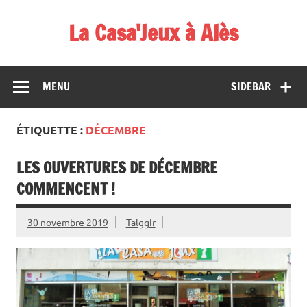
Skip
to
La Casa'Jeux à Alès
content
Votre spécialiste du jeu : vente de jeux, organisations de
démos et de tournois
MENU
SIDEBAR
ÉTIQUETTE :
DÉCEMBRE
LES OUVERTURES DE DÉCEMBRE
COMMENCENT !
30 novembre 2019
Talggir