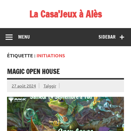
Skip
to
La Casa'Jeux à Alès
content
Votre spécialiste du jeu : vente de jeux, organisations de
démos et de tournois
MENU
SIDEBAR
ÉTIQUETTE :
INITIATIONS
MAGIC OPEN HOUSE
27 août 2024
Talggir