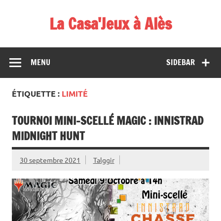
Skip
to
La Casa'Jeux à Alès
content
Votre spécialiste du jeu : vente de jeux, organisations de
démos et de tournois
MENU
SIDEBAR
ÉTIQUETTE :
LIMITÉ
TOURNOI MINI-SCELLÉ MAGIC : INNISTRAD
MIDNIGHT HUNT
30 septembre 2021
Talggir