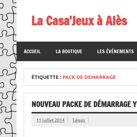
Skip
to
content
La Casa'Jeux à Alès
Votre spécialiste du jeu : vente de jeux, organis
ACCUEIL
LA BOUTIQUE
LES ÉVÉNEMENTS
ÉTIQUETTE :
PACK DE DEMARRAGE
NOUVEAU PACKE DE DÉMARRAGE YU
11 juillet 2014
Talggir