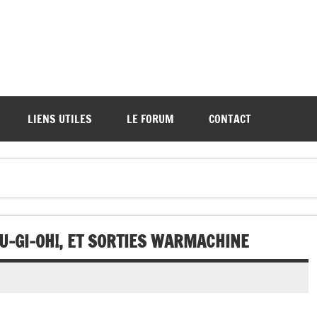
ations de démos et de tournois
LIENS UTILES
LE FORUM
CONTACT
-GI-OH!, ET SORTIES WARMACHINE