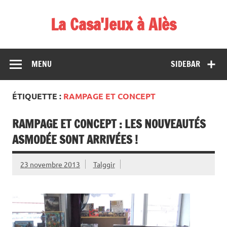
Skip
to
La Casa'Jeux à Alès
content
Votre spécialiste du jeu : vente de jeux, organisations de
démos et de tournois
MENU
SIDEBAR
ÉTIQUETTE :
RAMPAGE ET CONCEPT
RAMPAGE ET CONCEPT : LES NOUVEAUTÉS
ASMODÉE SONT ARRIVÉES !
23 novembre 2013
Talggir