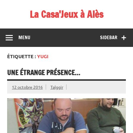
Skip
to
La Casa'Jeux à Alès
content
Votre spécialiste du jeu : vente de jeux, organisations de
démos et de tournois
MENU
SIDEBAR
ÉTIQUETTE :
YUGI
UNE ÉTRANGE PRÉSENCE…
12 octobre 2016
Talggir