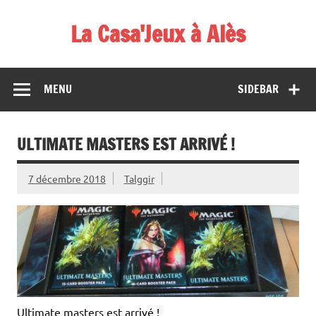
Skip
to
La Casa'Jeux à Alès
content
Votre spécialiste du jeu : vente de jeux, organisations de
démos et de tournois
MENU
SIDEBAR
ULTIMATE MASTERS EST ARRIVÉ !
7 décembre 2018
Talggir
Ultimate masters est arrivé !