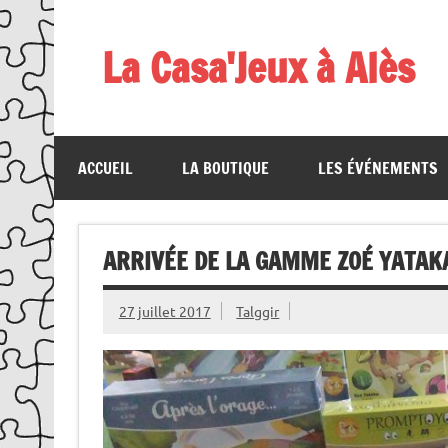
Skip
to
content
La Casa'Jeux à Alès
Votre spécialiste du jeu : vente de jeux, organis
ACCUEIL
LA BOUTIQUE
LES ÉVÉNEMENTS
ARRIVÉE DE LA GAMME ZOÉ YATAKA 
27 juillet 2017
Talggir