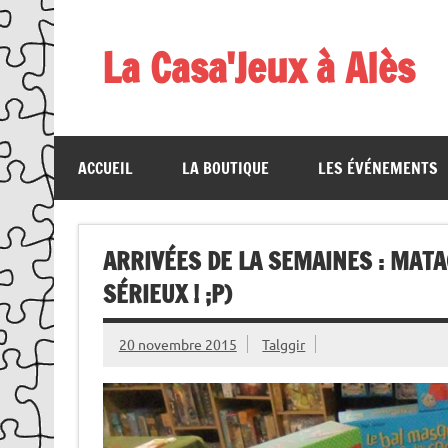
Skip
to
content
La Casa'Jeux à Alès
Votre spécialiste du jeu : vente de jeux, organis
ACCUEIL
LA BOUTIQUE
LES ÉVÉNEMENTS
ARRIVÉES DE LA SEMAINES : MATA
SÉRIEUX ! ;P)
20 novembre 2015
Talggir