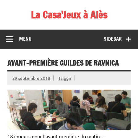
Skip
to
La Casa'Jeux à Alès
content
Votre spécialiste du jeu : vente de jeux, organisations de
démos et de tournois
MENU
SIDEBAR
AVANT-PREMIÈRE GUILDES DE RAVNICA
29 septembre 2018
Talggir
18 joueurs pour l’avant-première du matin…